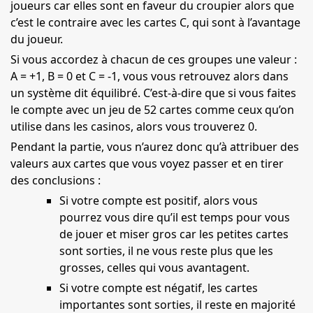
joueurs car elles sont en faveur du croupier alors que
c’est le contraire avec les cartes C, qui sont à l’avantage
du joueur.
Si vous accordez à chacun de ces groupes une valeur :
A = +1, B = 0 et C = -1, vous vous retrouvez alors dans
un système dit équilibré. C’est-à-dire que si vous faites
le compte avec un jeu de 52 cartes comme ceux qu’on
utilise dans les casinos, alors vous trouverez 0.
Pendant la partie, vous n’aurez donc qu’à attribuer des
valeurs aux cartes que vous voyez passer et en tirer
des conclusions :
Si votre compte est positif, alors vous
pourrez vous dire qu’il est temps pour vous
de jouer et miser gros car les petites cartes
sont sorties, il ne vous reste plus que les
grosses, celles qui vous avantagent.
Si votre compte est négatif, les cartes
importantes sont sorties, il reste en majorité