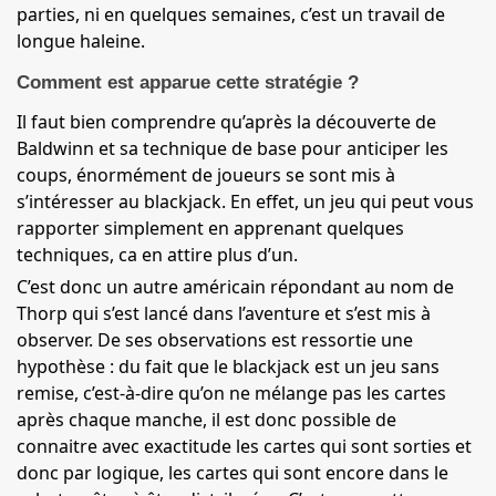
parties, ni en quelques semaines, c’est un travail de
longue haleine.
Comment est apparue cette stratégie ?
Il faut bien comprendre qu’après la découverte de
Baldwinn et sa technique de base pour anticiper les
coups, énormément de joueurs se sont mis à
s’intéresser au blackjack. En effet, un jeu qui peut vous
rapporter simplement en apprenant quelques
techniques, ca en attire plus d’un.
C’est donc un autre américain répondant au nom de
Thorp qui s’est lancé dans l’aventure et s’est mis à
observer. De ses observations est ressortie une
hypothèse : du fait que le blackjack est un jeu sans
remise, c’est-à-dire qu’on ne mélange pas les cartes
après chaque manche, il est donc possible de
connaitre avec exactitude les cartes qui sont sorties et
donc par logique, les cartes qui sont encore dans le