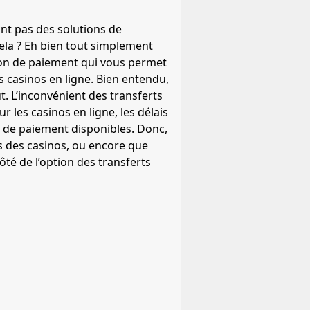
sont pas des solutions de
la ? Eh bien tout simplement
tion de paiement qui vous permet
s casinos en ligne. Bien entendu,
t. L’inconvénient des transferts
r les casinos en ligne, les délais
s de paiement disponibles. Donc,
es des casinos, ou encore que
té de l’option des transferts