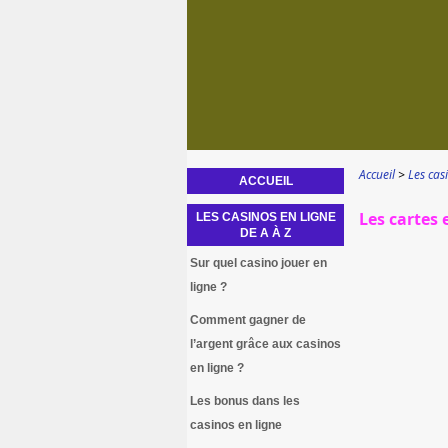
Accueil
Les cas
ACCUEIL
Les cartes 
LES CASINOS EN LIGNE
DE A À Z
Sur quel casino jouer en
ligne ?
Comment gagner de
l’argent grâce aux casinos
en ligne ?
Les bonus dans les
casinos en ligne