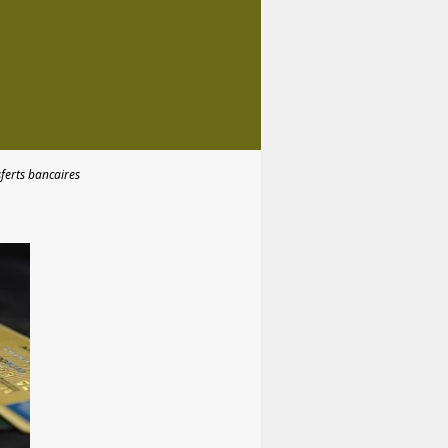
sferts bancaires