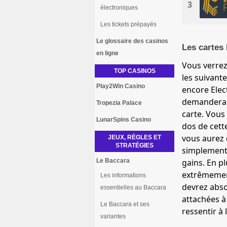
3
électroniques
Les tickets prépayés
Le glossaire des casinos
Les cartes
en ligne
Vous verrez
TOP CASINOS
les suivant
Play2Win Casino
encore Elect
demandera d
Tropezia Palace
carte. Vous
LunarSpins Casino
dos de cett
vous aurez 
JEUX, RÈGLES ET
STRATÉGIES
simplement 
Le Baccara
gains. En pl
extrêmement
Les informations
devrez abso
essentielles au Baccara
attachées à
Le Baccara et ses
ressentir à 
variantes